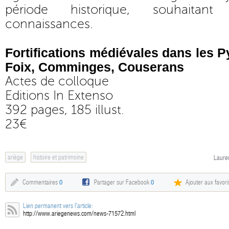
période historique, souhaitant
connaissances.
Fortifications médiévales dans les 
Foix, Comminges, Couserans
Actes de colloque
Editions In Extenso
392 pages, 185 illust.
23€
ariège
histoire et patrimoine
Lauren
Commentaires
0
Partager sur Facebook
0
Ajouter aux favori
Lien permanent vers l'article:
http://www.ariegenews.com/news-71572.html