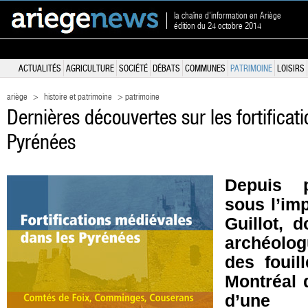
la chaîne d'information en Ariège
édition du 24 octobre 2014
ACTUALITÉS
AGRICULTURE
SOCIÉTÉ
DÉBATS
COMMUNES
PATRIMOINE
LOISIRS
ariège
>
histoire et patrimoine
> patrimoine
Dernières découvertes sur les fortifica
Pyrénées
Depuis p
sous l’im
Guillot, d
archéolog
des fouil
Montréal 
d’une