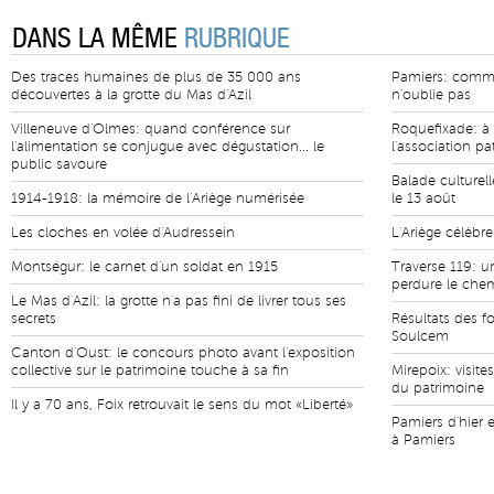
DANS LA MÊME
RUBRIQUE
Des traces humaines de plus de 35 000 ans
Pamiers: commé
découvertes à la grotte du Mas d'Azil
n'oublie pas
Villeneuve d'Olmes: quand conférence sur
Roquefixade: à 
l'alimentation se conjugue avec dégustation... le
l'association p
public savoure
Balade culturel
1914-1918: la mémoire de l'Ariège numérisée
le 13 août
Les cloches en volée d'Audressein
L'Ariège célèbr
Montségur: le carnet d'un soldat en 1915
Traverse 119: u
perdure le chemi
Le Mas d'Azil: la grotte n'a pas fini de livrer tous ses
secrets
Résultats des fo
Soulcem
Canton d'Oust: le concours photo avant l'exposition
collective sur le patrimoine touche à sa fin
Mirepoix: visit
du patrimoine
Il y a 70 ans, Foix retrouvait le sens du mot «Liberté»
Pamiers d'hier e
à Pamiers