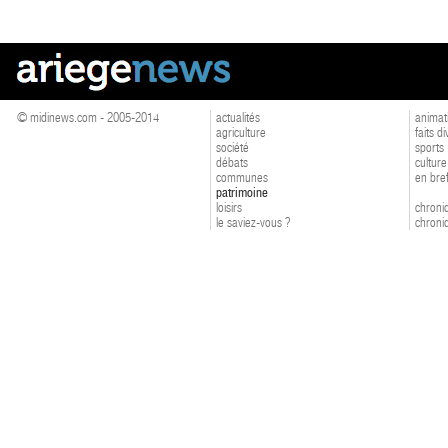
© midinews.com - 2005-2014
actualités
animat
agriculture
faits d
société
sports
débats
culture
communes
en bre
patrimoine
loisirs
chroniq
le saviez-vous ?
chroniq